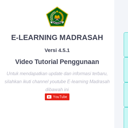
E-LEARNING MADRASAH
Versi 4.5.1
Video Tutorial Penggunaan
Untuk mendapatkan update dan informasi terbaru,
silahkan ikuti channel youtube E-learning Madrasah
dibawah ini